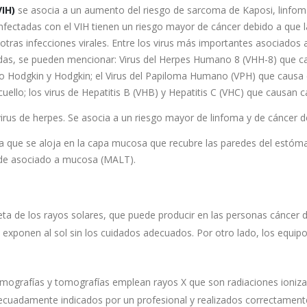
IH)
se asocia a un aumento del riesgo de sarcoma de Kaposi, linfoma
nfectadas con el VIH tienen un riesgo mayor de cáncer debido a que l
otras infecciones virales. Entre los virus más importantes asociados 
das, se pueden mencionar: Virus del Herpes Humano 8 (VHH-8) que cau
o Hodgkin y Hodgkin; el Virus del Papiloma Humano (VPH) que causa c
cuello; los virus de Hepatitis B (VHB) y Hepatitis C (VHC) que causan 
virus de herpes. Se asocia a un riesgo mayor de linfoma y de cáncer 
a que se aloja en la capa mucosa que recubre las paredes del estómag
foide asociado a mucosa (MALT).
ioleta de los rayos solares, que puede producir en las personas cáncer 
 exponen al sol sin los cuidados adecuados. Por otro lado, los equi
grafías y tomografías emplean rayos X que son radiaciones ionizant
ecuadamente indicados por un profesional y realizados correctamente,