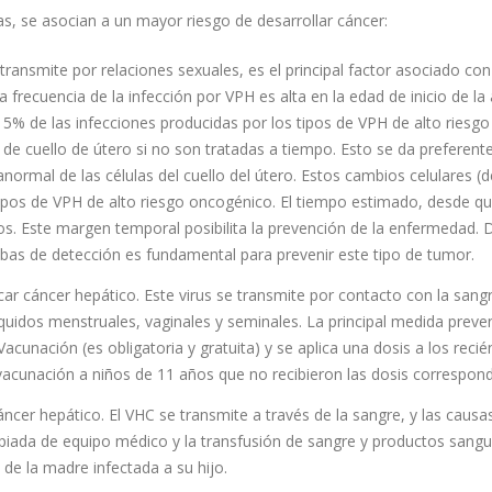
as, se asocian a un mayor riesgo de desarrollar cáncer:
transmite por relaciones sexuales, es el principal factor asociado con
 frecuencia de la infección por VPH es alta en la edad de inicio de l
el 5% de las infecciones producidas por los tipos de VPH de alto ries
de cuello de útero si no son tratadas a tiempo. Esto se da preferente
normal de las células del cuello del útero. Estos cambios celulares
 tipos de VPH de alto riesgo oncogénico. El tiempo estimado, desde q
ños. Este margen temporal posibilita la prevención de la enfermedad.
uebas de detección es fundamental para prevenir este tipo de tumor.
r cáncer hepático. Este virus se transmite por contacto con la sangr
líquidos menstruales, vaginales y seminales. La principal medida preve
Vacunación (es obligatoria y gratuita) y se aplica una dosis a los reci
cunación a niños de 11 años que no recibieron las dosis correspondi
cer hepático. El VHC se transmite a través de la sangre, y las caus
ropiada de equipo médico y la transfusión de sangre y productos sang
 de la madre infectada a su hijo.