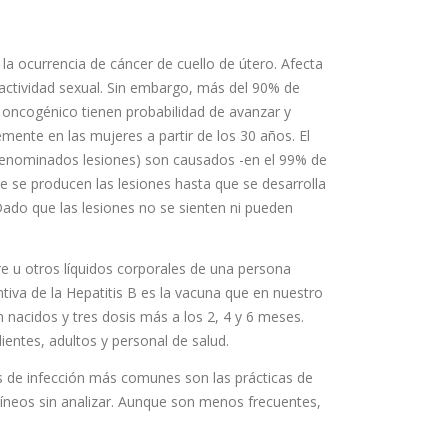
 la ocurrencia de cáncer de cuello de útero. Afecta
a actividad sexual. Sin embargo, más del 90% de
go oncogénico tienen probabilidad de avanzar y
mente en las mujeres a partir de los 30 años. El
 (denominados lesiones) son causados -en el 99% de
ue se producen las lesiones hasta que se desarrolla
 Dado que las lesiones no se sienten ni pueden
e u otros líquidos corporales de una persona
ntiva de la Hepatitis B es la vacuna que en nuestro
én nacidos y tres dosis más a los 2, 4 y 6 meses.
entes, adultos y personal de salud.
as de infección más comunes son las prácticas de
uíneos sin analizar. Aunque son menos frecuentes,