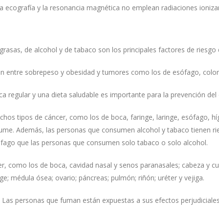
La ecografía y la resonancia magnética no emplean radiaciones ioniza
 grasas, de alcohol y de tabaco son los principales factores de riesgo
n entre sobrepeso y obesidad y tumores como los de esófago, color
ca regular y una dieta saludable es importante para la prevención del 
hos tipos de cáncer, como los de boca, faringe, laringe, esófago, hí
sume. Además, las personas que consumen alcohol y tabaco tienen r
esófago que las personas que consumen solo tabaco o solo alcohol.
 como los de boca, cavidad nasal y senos paranasales; cabeza y cuello
ge; médula ósea; ovario; páncreas; pulmón; riñón; uréter y vejiga.
Las personas que fuman están expuestas a sus efectos perjudiciales p