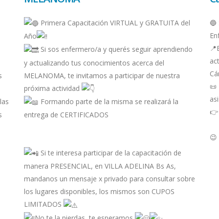
Primera Capacitación VIRTUAL y GRATUITA del
🔵
En
Año
📍
Si sos enfermero/a y querés seguir aprendiendo
ac
y actualizando tus conocimientos acerca del
Cá
s
MELANOMA, te invitamos a participar de nuestra
📜
próxima actividad
as
las
Formando parte de la misma se realizará la
👉 
s
entrega de CERTIFICADOS
😉
Si te interesa participar de la capacitación de
manera PRESENCIAL, en VILLA ADELINA Bs As,
mandanos un mensaje x privado para consultar sobre
los lugares disponibles, los mismos son CUPOS
LIMITADOS
No te la pierdas, te esperamos