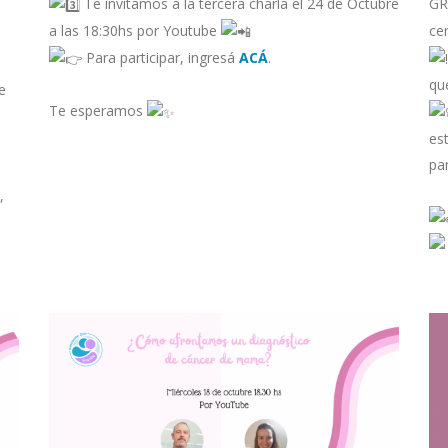
Te invitamos a la tercera charla el 24 de Octubre
GR
a las 18:30hs por Youtube
ce
Para participar, ingresá
ACÁ
.
qu
e
Te esperamos
es
par
,